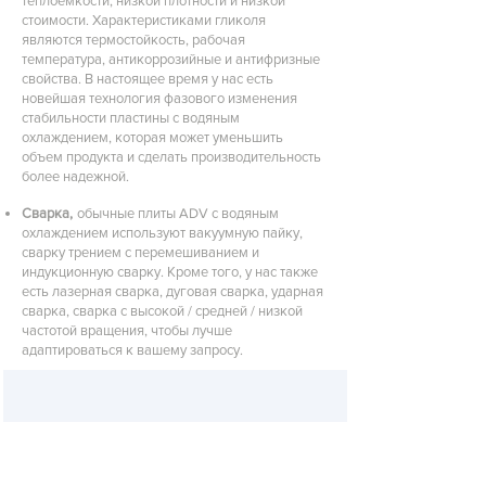
теплоемкости, низкой плотности и низкой
стоимости. Характеристиками гликоля
являются термостойкость, рабочая
температура, антикоррозийные и антифризные
свойства. В настоящее время у нас есть
новейшая технология фазового изменения
стабильности пластины с водяным
охлаждением, которая может уменьшить
объем продукта и сделать производительность
более надежной.
Сварка,
обычные плиты ADV с водяным
охлаждением используют вакуумную пайку,
сварку трением с перемешиванием и
индукционную сварку. Кроме того, у нас также
есть лазерная сварка, дуговая сварка, ударная
сварка, сварка с высокой / средней / низкой
частотой вращения, чтобы лучше
адаптироваться к вашему запросу.
Durability