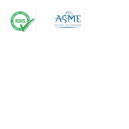
Product
Company
Liquid cold plate
About us
Heat sink
Gallery