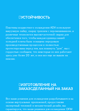
УСТОЙЧИВОСТЬ
Пластины жидкостного охлаждения ADV используют
вакуумную пайку, сварку трением с перемешиванием...и
различные технологии высокочастотной сварки для
обеспечения того, чтобы каждая единица нашей
холодной плиты была оснащена передовым
производственным процессом и полностью
протестирована перед тем, как покинуть “дом”, мы с
гордостью сообщаем, что некоторые из них работают
здесь уже более 20 лет, и они все еще не вышли на
пенсию.
ИЗГОТОВЛЕНИЕ НА
ЗАКАЗСДЕЛАННЫЙ НА ЗАКАЗ
Все наши решения для охлаждения разрабатываются на
основе виртуальных приложений, предоставляя
экспертный тепловой и механический дизайн, мы
гарантируем, что ваши решения для охлаждения: DFM