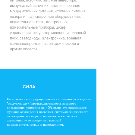
питания, источник питания инвертора,
импульсный источник питания, военная
мощь) источник питания, источник питания
лазера и т. д.), сварочное оборудование,
вещательная связь, контрольно-
измерительные приборы, шкаф
управления, регулятор мощности, плавный
пуск, светодиоды, электроника, военная,
железнодорожная, аэрокосмическая и
другие области.
СИЛА
По сравнению с традиционными системами охлаждения
"воздух-воздух" производительность водяного
охлаждения примерно на 40% выше, эта выдающаяся
функция охлаждения позволяет системам жидкостного
охлаждения все шире использоваться в системах
электронного охлаждения с высокой
производительностью и напряжением.